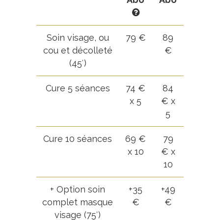
Soin visage, ou
79 €
89
cou et décolleté
€
(45′)
Cure 5 séances
74 €
84
x 5
€ x
5
Cure 10 séances
69 €
79
x 10
€ x
10
+ Option soin
+35
+49
complet masque
€
€
visage (75′)