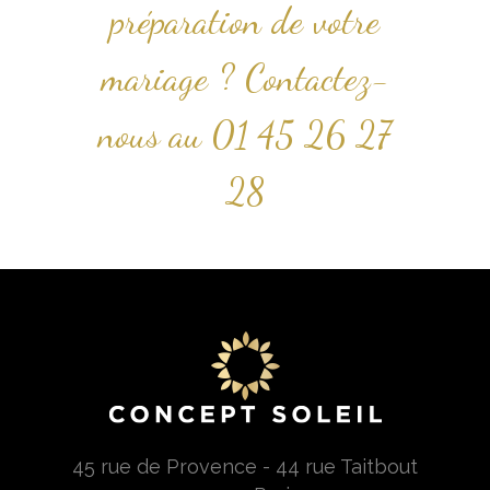
préparation de votre
mariage ? Contactez-
nous au
01 45 26 27
28
45 rue de Provence - 44 rue Taitbout