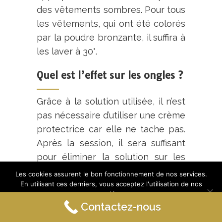
des vêtements sombres. Pour tous
les vêtements, qui ont été colorés
par la poudre bronzante, il suffira à
les laver à 30°.
Quel est l’effet sur les ongles ?
Grâce à la solution utilisée, il n’est
pas nécessaire d’utiliser une crème
protectrice car elle ne tache pas.
Après la session, il sera suffisant
pour éliminer la solution sur les
ongles, sur les paumes et sous les
Les cookies assurent le bon fonctionnement de nos services.
pieds à l’aide d’un chiffon humide.
En utilisant ces derniers, vous acceptez l'utilisation de nos
cookies.
Contactez-nous
Est-ce que la solution fait des
Ok
En savoir plus